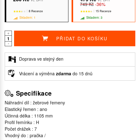
Vč. DPH
Vč. DPH
749 Kč
-36%
8 Recenze
15 Recenze
Skladem: 1
Skladem: 3
+
PŘIDAT DO KOŠÍKU
-
★★★★★
★★★★★
★★★★★
★★★★★
Doprava ve stejný den
Vrácení a výměna
zdarma
do 15 dnů
Specifikace
Náhradní díl : žebrové řemeny
Elastický řemen : ano
Účinná délka : 1105 mm
Profil řemínku : H
Počet drážek : 7
Vhodný do : pračka /