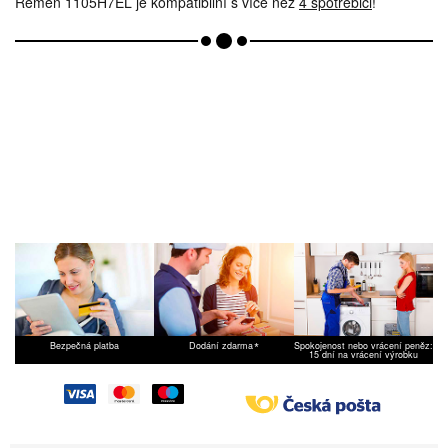
Řemen 1105H7EL je kompatibilní s více než
4 spotřebiči
!
*
Bezpečná platba
Dodání zdarma
Spokojenost nebo vrácení peněz:
15 dní na vrácení výrobku