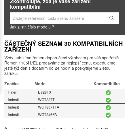
Zkontrolujte, zda je vaše zařízení
kompatibilní
Jak zjistit číslo modelu ?
ČÁSTEČNÝ SEZNAM 30 KOMPATIBILNÍCH
ZAŘÍZENÍ
Vždy nabízíme řemen doporučený výrobcem pro váš spotřebič.
Řemen 1105H7EL prodáváme za nejlepší cenu, expedujeme
ještě týž den s dodáním do 24 hodin a poskytujeme 2letou
záruku.
Značka
Model
Kompatibilita
Haier
B828TX
Indesit
WGT837T
Indesit
WGT837TFA
Indesit
WGT846FA