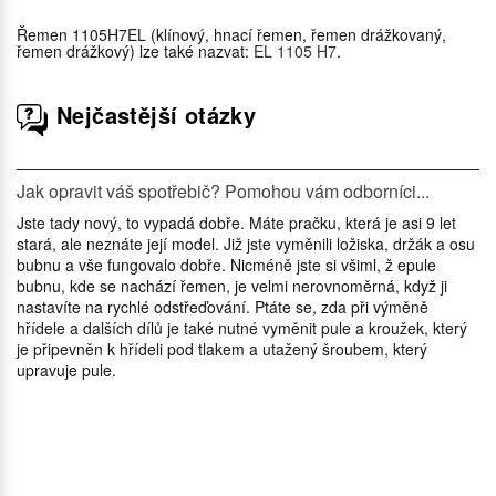
Řemen 1105H7EL (klínový, hnací řemen, řemen drážkovaný,
řemen drážkový) lze také nazvat:
EL 1105 H7
.
Nejčastější otázky
Jak opravit váš spotřebič? Pomohou vám odborníci...
Jste tady nový, to vypadá dobře. Máte pračku, která je asi 9 let
stará, ale neznáte její model. Již jste vyměnili ložiska, držák a osu
bubnu a vše fungovalo dobře. Nicméně jste si všiml, ž epule
bubnu, kde se nachází řemen, je velmi nerovnoměrná, když ji
nastavíte na rychlé odstřeďování. Ptáte se, zda při výměně
hřídele a dalších dílů je také nutné vyměnit pule a kroužek, který
je připevněn k hřídeli pod tlakem a utažený šroubem, který
upravuje pule.