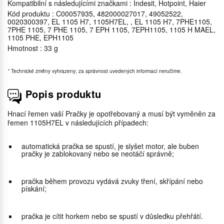
Kompatibilní s následujícími značkami : Indesit, Hotpoint, Haier
Kód produktu : C00057935, 482000027017, 49052522,
0020300397, EL 1105 H7, 1105H7EL, , EL 1105 H7, 7PHE1105,
7PHE 1105, 7 PHE 1105, 7 EPH 1105, 7EPH1105, 1105 H MAEL,
1105 PHE, EPH1105
Hmotnost : 33 g
*
Technické změny vyhrazeny; za správnost uvedených informací neručíme.
Popis produktu
Hnací řemen vaší Pračky je opotřebovaný a musí být vyměněn za
řemen 1105H7EL v následujících případech:
automatická pračka se spustí, je slyšet motor, ale buben
pračky je zablokovaný nebo se neotáčí správně;
pračka během provozu vydává zvuky tření, skřípání nebo
pískání;
pračka je cítit horkem nebo se spustí v důsledku přehřátí.