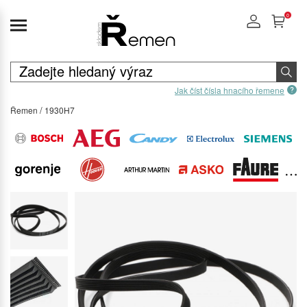
0
Jak číst čísla hnacího řemene
Řemen
1930H7