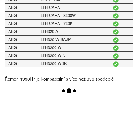
AEG
LTH CARAT
AEG
LTH CARAT 3308W
AEG
LTH CARAT 730K
AEG
LTH320 A
AEG
LTH320-W SAJP
AEG
LTH3200-W
AEG
LTH3200-W N
AEG
LTH3200-WDK
AEG
LTH3200-WGB
Řemen 1930H7 je kompatibilní s více než
AEG
LTH320T
396 spotřebiči
!
AEG
LTH320W SF
AEG
LTH321-W DK
AEG
LTH3230W NSFS
AEG
LTH3230WCHDK
AEG
LTH325-W
AEG
LTH3300-WB
AEG
LTH3300-WDIGGB
AEG
LTH33300