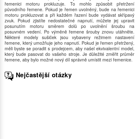
řemenici motoru prokluzuje. To mohlo způsobit přetržení
původního řemene. Pokud je řemen uvolněný, bude na řemenici
motoru prokluzovat a při každém řazení bude vydávat skřípavý
zvuk. Pokud zjistíte nedostatečné napnutí, můžete jej upravit
posunutím motoru směrem dolů po uvolnění šroubu na
posuvném vedení. Po výměně řemene šrouby znovu utáhněte.
Některé modely sušiček jsou vybaveny režimem nastavení
řemene, který umožňuje jeho napnutí. Pokud je řemen přetržený,
měli byste se poradit s prodejcem, aby našel ekvivalentní model,
který bude pasovat do vašeho stroje. Je důležité změřit průměr
řemene, aby bylo možné nový díl správně umístit mezi řemenice.
Nejčastější otázky