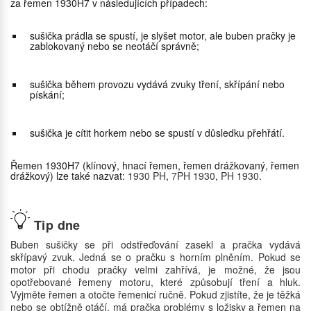
za řemen 1930H7 v následujících případech:
sušička prádla se spustí, je slyšet motor, ale buben pračky je
zablokovaný nebo se neotáčí správně;
sušička během provozu vydává zvuky tření, skřípání nebo
pískání;
sušička je cítit horkem nebo se spustí v důsledku přehřátí.
Řemen 1930H7 (klínový, hnací řemen, řemen drážkovaný, řemen
drážkový) lze také nazvat:
1930 PH
,
7PH 1930
,
PH 1930
.
Tip dne
Buben sušičky se při odstřeďování zasekl a pračka vydává
skřípavý zvuk. Jedná se o pračku s horním plněním. Pokud se
motor při chodu pračky velmi zahřívá, je možné, že jsou
opotřebované řemeny motoru, které způsobují tření a hluk.
Vyjměte řemen a otočte řemenicí ručně. Pokud zjistíte, že je těžká
nebo se obtížně otáčí, má pračka problémy s ložisky a řemen na