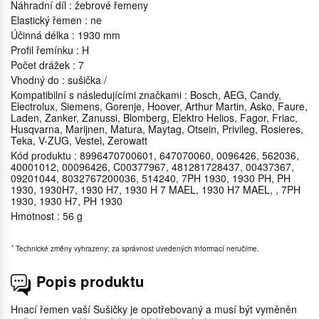
Náhradní díl : žebrové řemeny
Elastický řemen : ne
Účinná délka : 1930 mm
Profil řemínku : H
Počet drážek : 7
Vhodný do : sušička /
Kompatibilní s následujícími značkami : Bosch, AEG, Candy,
Electrolux, Siemens, Gorenje, Hoover, Arthur Martin, Asko, Faure,
Laden, Zanker, Zanussi, Blomberg, Elektro Helios, Fagor, Friac,
Husqvarna, Marijnen, Matura, Maytag, Otsein, Privileg, Rosieres,
Teka, V-ZUG, Vestel, Zerowatt
Kód produktu : 8996470700601, 647070060, 0096426, 562036,
40001012, 00096426, C00377967, 481281728437, 00437367,
09201044, 8032767200036, 514240, 7PH 1930, 1930 PH, PH
1930, 1930H7, 1930 H7, 1930 H 7 MAEL, 1930 H7 MAEL, , 7PH
1930, 1930 H7, PH 1930
Hmotnost : 56 g
*
Technické změny vyhrazeny; za správnost uvedených informací neručíme.
Popis produktu
Hnací řemen vaší Sušičky je opotřebovaný a musí být vyměněn