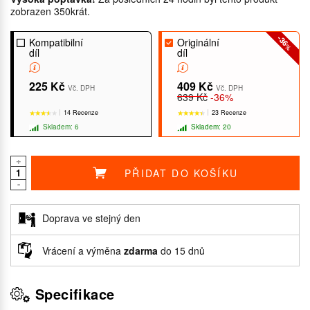
zobrazen 350krát.
-36
Kompatibilní
Originální
%
díl
díl
225 Kč
409 Kč
Vč. DPH
Vč. DPH
639 Kč
-36%
14 Recenze
23 Recenze
Skladem: 6
Skladem: 20
+
PŘIDAT DO KOŠÍKU
-
★★★★★
★★★★★
★★★★★
★★★★★
Doprava ve stejný den
Vrácení a výměna
zdarma
do 15 dnů
Specifikace