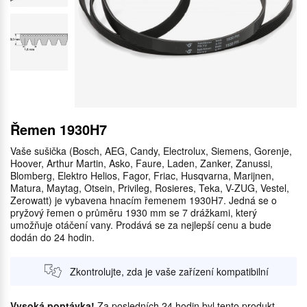
Řemen 1930H7
Vaše sušička (Bosch, AEG, Candy, Electrolux, Siemens, Gorenje,
Hoover, Arthur Martin, Asko, Faure, Laden, Zanker, Zanussi,
Blomberg, Elektro Helios, Fagor, Friac, Husqvarna, Marijnen,
Matura, Maytag, Otsein, Privileg, Rosieres, Teka, V-ZUG, Vestel,
Zerowatt) je vybavena hnacím řemenem 1930H7. Jedná se o
pryžový řemen o průměru 1930 mm se 7 drážkami, který
umožňuje otáčení vany. Prodává se za nejlepší cenu a bude
dodán do 24 hodin.
Zkontrolujte, zda je vaše zařízení kompatibilní
Vysoká poptávka!
Za posledních 24 hodin byl tento produkt