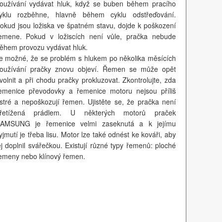
oužívání vydávat hluk, když se buben během pracího
yklu rozběhne, hlavně během cyklu odstřeďování.
okud jsou ložiska ve špatném stavu, dojde k poškození
emene. Pokud v ložiscích není vůle, pračka nebude
ěhem provozu vydávat hluk.
e možné, že se problém s hlukem po několika měsících
oužívání pračky znovu objeví. Řemen se může opět
volnit a při chodu pračky prokluzovat. Zkontrolujte, zda
emenice převodovky a řemenice motoru nejsou příliš
stré a nepoškozují řemen. Ujistěte se, že pračka není
řetížená prádlem. U některých motorů praček
AMSUNG je řemenice velmi zaseknutá a k jejímu
yjmutí je třeba lisu. Motor lze také odnést ke kováři, aby
ej doplnil svářečkou. Existují různé typy řemenů: ploché
emeny nebo klínový řemen.