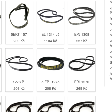
p
c
P
ř
b
J
5EPJ1157
EL 1214 J5
EPJ 1308
p
u
269 Kč
1104 Kč
257 Kč
ř
o
p
S
v
j
ř
1276 PJ
5 EPJ 1275
EPJ 1270
206 Kč
208 Kč
269 Kč