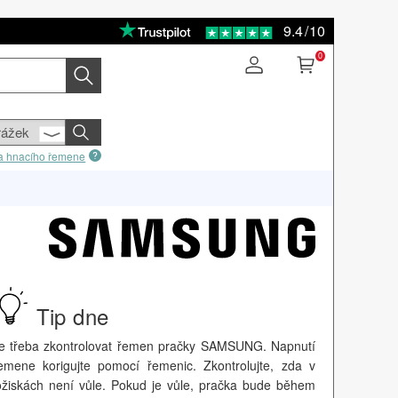
9.4
/
10
0
sla hnacího řemene
Tip dne
e třeba zkontrolovat řemen pračky SAMSUNG. Napnutí
emene korigujte pomocí řemenic. Zkontrolujte, zda v
ožiskách není vůle. Pokud je vůle, pračka bude během