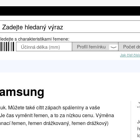
ledejte s charakteristikami řemene:
Jak číst čí
Samsung
k. Můžete také cítit zápach spáleniny a vaše
Je čas vyměnit řemen, a to za nízkou cenu. Výměna
J
 hnací řemen, řemen drážkovaný, řemen drážkový)
ř
l