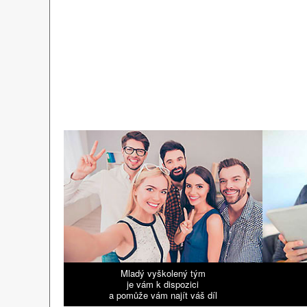
Mladý vyškolený tým
je vám k dispozici
a pomůže vám najít váš díl