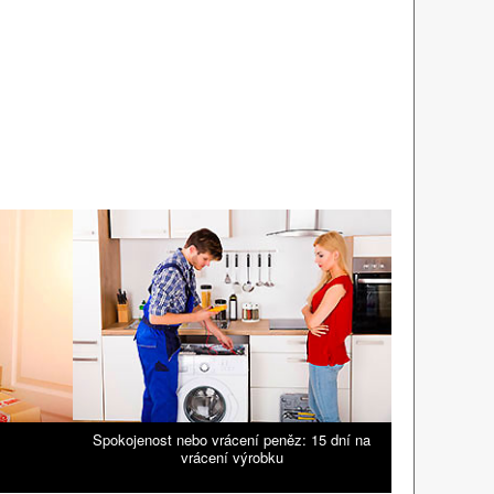
Spokojenost nebo vrácení peněz: 15 dní na
vrácení výrobku