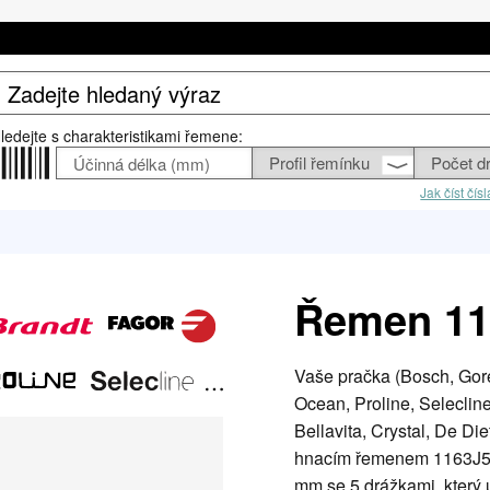
ledejte s charakteristikami řemene:
Jak číst čí
Řemen 11
Vaše pračka (Bosch, Gore
Ocean, Proline, Seleclin
Bellavita, Crystal, De Di
hnacím řemenem 1163J5E
mm se 5 drážkami, který 