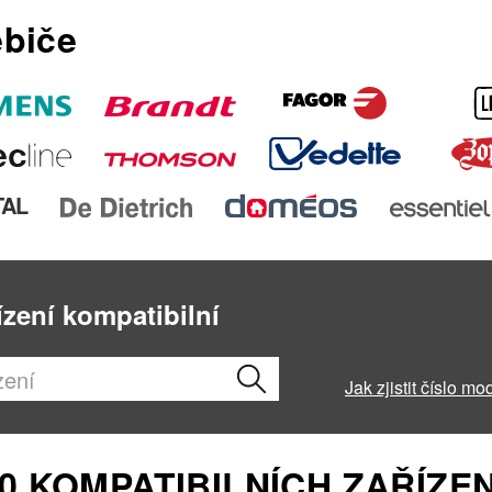
ebiče
TAL
ízení kompatibilní
Jak zjistit číslo mo
 KOMPATIBILNÍCH ZAŘÍZEN