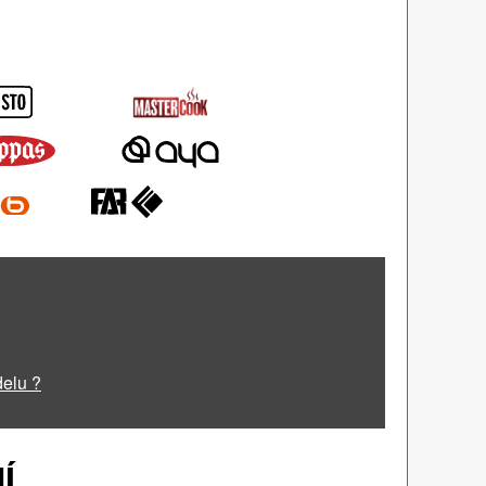
delu ?
Í