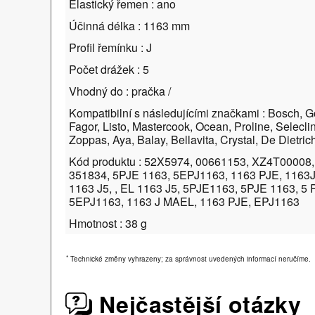
Elastický řemen : ano
Účinná délka : 1163 mm
Profil řemínku : J
Počet drážek : 5
Vhodný do : pračka /
Kompatibilní s následujícími značkami : Bosch, G
Fagor, Listo, Mastercook, Ocean, Proline, Selecl
Zoppas, Aya, Balay, Bellavita, Crystal, De Dietri
Kód produktu : 52X5974, 00661153, XZ4T00008,
351834, 5PJE 1163, 5EPJ1163, 1163 PJE, 1163
1163 J5, , EL 1163 J5, 5PJE1163, 5PJE 1163, 5 
5EPJ1163, 1163 J MAEL, 1163 PJE, EPJ1163
Hmotnost : 38 g
*
Technické změny vyhrazeny; za správnost uvedených informací neručíme.
Nejčastější otázky