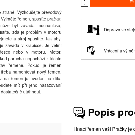
-
né straně. Vyzkoušejte převodový
. Vyjměte řemen, spusťte pračku:
může být závada mechanická,
Doprava ve stej
istíte, zda je problém v motoru
mete a stroj spustíte, tak aby,
e závada v krabičce. Je velmi
Vrácení a vým
 desce nebo v motoru. Motor,
okud porucha nepochází z těchto
 stav řemene. Pokud je řemen
je třeba namontovat nový řemen.
az na řemen je uveden na dílu.
budete mít při jeho nasazování
 dostatečně utáhnout.
Popis pr
Hnací řemen vaší Pračky je