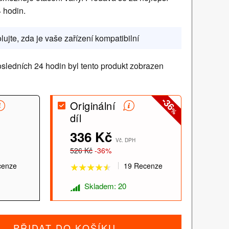
 hodin.
lujte, zda je vaše zařízení kompatibilní
sledních 24 hodin byl tento produkt zobrazen
-36
Originální
%
díl
★★★★★
★★★★★
336 Kč
Vč. DPH
526 Kč
-36%
cenze
19 Recenze
Skladem: 20
PŘIDAT DO KOŠÍKU