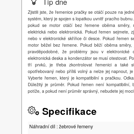
Tip dne
Zjistili jste, že řemenice pračky se otáčí pouze na jed
systém, který je spojen s lopatkou uvnitř pracího bubnu
pokud se motor otáčí bez řemene oběma směry, 
elektrická nebo elektronická. Pokud řemen sejmete, zj
nebo v elektronické skříňce či desce. Pokud řemen sej
motor běžel bez řemene. Pokud běží oběma směry, j
pravděpodobné, že problémy jsou v elektronické
elektronická deska a kondenzátor se musí otestovat. P
tří prvků, je třeba zkontrolovat řemenici a také
opotřebovaný nebo příliš volný a nelze jej napnout, 
Vyberte řemen, který je kompatibilní s pračkou. Odk
Důležitý je průměr. Pokud řemen není kompatibilní, 
potíže, a pokud není průměr správný, nebudete jej moci
Specifikace
Náhradní díl : žebrové řemeny