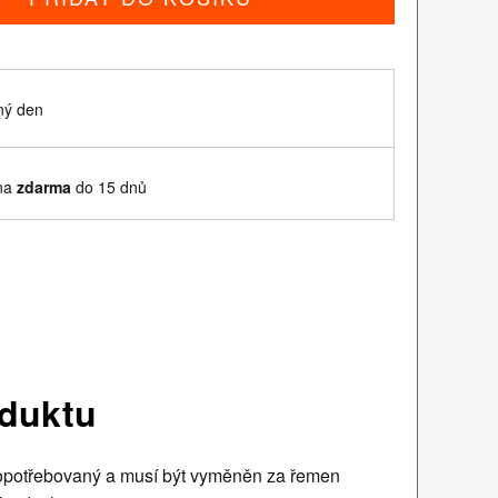
ný den
ěna
zdarma
do 15 dnů
oduktu
 opotřebovaný a musí být vyměněn za řemen