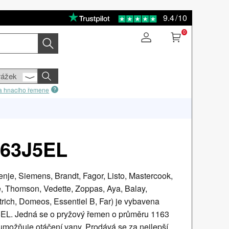
9.4
/
10
0
sla hnacího řemene
63J5EL
nje, Siemens, Brandt, Fagor, Listo, Mastercook,
e, Thomson, Vedette, Zoppas, Aya, Balay,
etrich, Domeos, Essentiel B, Far) je vybavena
L. Jedná se o pryžový řemen o průměru 1163
umožňuje otáčení vany. Prodává se za nejlepší