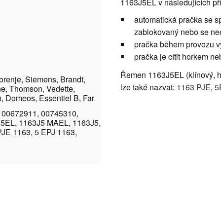
1163J5EL v následujících př
automatická pračka se spu
zablokovaný nebo se neo
pračka během provozu vyd
pračka je cítit horkem ne
Řemen 1163J5EL (klínový, h
orenje, Siemens, Brandt,
lze také nazvat:
1163 PJE
,
5
ine, Thomson, Vedette,
ch, Domeos, Essentiel B, Far
 00672911, 00745310,
J5EL, 1163J5 MAEL, 1163J5,
PJE 1163, 5 EPJ 1163,