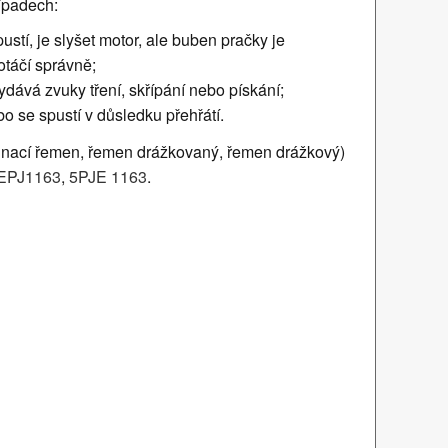
ípadech:
stí, je slyšet motor, ale buben pračky je
táčí správně;
ává zvuky tření, skřípání nebo pískání;
bo se spustí v důsledku přehřátí.
nací řemen, řemen drážkovaný, řemen drážkový)
EPJ1163
,
5PJE 1163
.