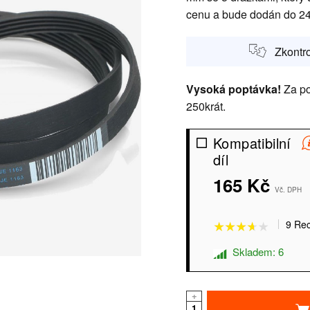
cenu a bude dodán do 24
Zkontro
Vysoká poptávka!
Za po
250krát.
Kompatibilní
díl
★★★★★
★★★★★
165 Kč
Vč. DPH
9 Re
Skladem: 6
+