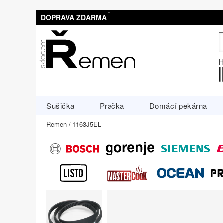
*
DOPRAVA ZDARMA
H
Sušička
Pračka
Domácí pekárna
Řemen
1163J5EL