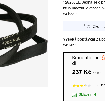
1282J6EL. Jedná se o pr
který umožňuje otáčení v
24 hodin.
Zkontro
Vysoká poptávka!
Za po
245krát.
Kompatibilní
díl
★★★★★
★★★★★
237 Kč
Vč. DPH
9 Re
Skladem: 4