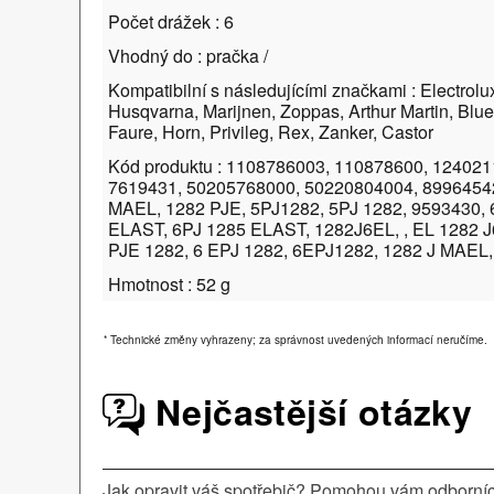
Počet drážek : 6
Vhodný do : pračka /
Kompatibilní s následujícími značkami : Electrolu
Husqvarna, Marijnen, Zoppas, Arthur Martin, Bluesk
Faure, Horn, Privileg, Rex, Zanker, Castor
Kód produktu : 1108786003, 110878600, 12402
7619431, 50205768000, 50220804004, 89964542
MAEL, 1282 PJE, 5PJ1282, 5PJ 1282, 9593430, 
ELAST, 6PJ 1285 ELAST, 1282J6EL, , EL 1282 J
PJE 1282, 6 EPJ 1282, 6EPJ1282, 1282 J MAEL
Hmotnost : 52 g
*
Technické změny vyhrazeny; za správnost uvedených informací neručíme.
Nejčastější otázky
Jak opravit váš spotřebič? Pomohou vám odborníci