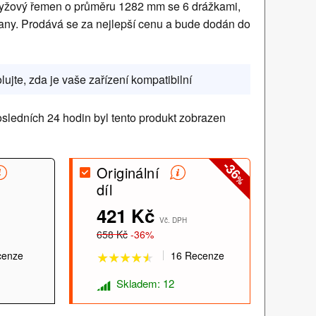
yžový řemen o průměru 1282 mm se 6 drážkami,
any. Prodává se za nejlepší cenu a bude dodán do
lujte, zda je vaše zařízení kompatibilní
sledních 24 hodin byl tento produkt zobrazen
-36
Originální
%
díl
★★★★★
★★★★★
421 Kč
Vč. DPH
658 Kč
-36%
cenze
16 Recenze
Skladem: 12