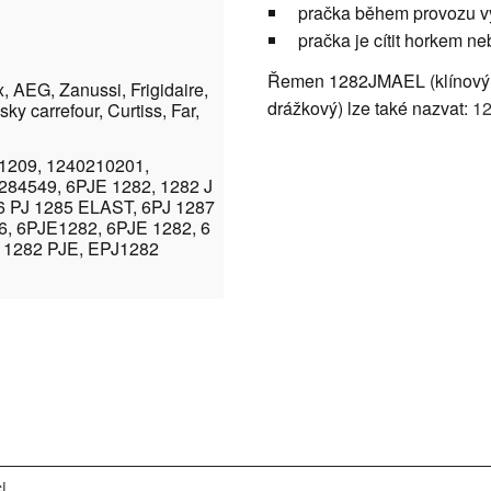
pračka během provozu vyd
pračka je cítit horkem ne
Řemen 1282JMAEL (klínový,
x, AEG, Zanussi, Frigidaire,
drážkový) lze také nazvat:
1
y carrefour, Curtiss, Far,
11209, 1240210201,
84549, 6PJE 1282, 1282 J
6 PJ 1285 ELAST, 6PJ 1287
6, 6PJE1282, 6PJE 1282, 6
, 1282 PJE, EPJ1282
...