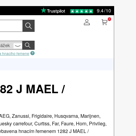
9.4
/
10
0
sla hnacího řemene
82 J MAEL /
 AEG, Zanussi, Frigidaire, Husqvarna, Marijnen,
esky carrefour, Curtiss, Far, Faure, Horn, Privileg,
 vybavena hnacím řemenem 1282 J MAEL /