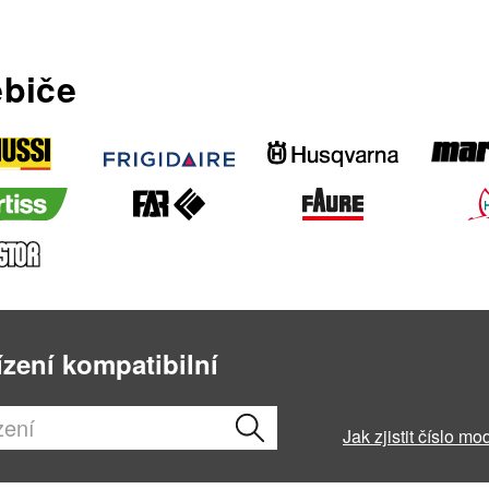
ebiče
ízení kompatibilní
Jak zjistit číslo mo