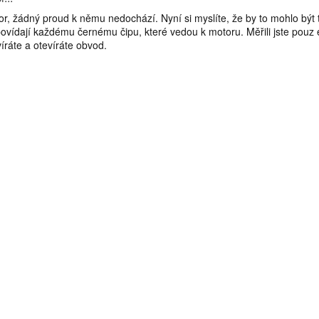
r, žádný proud k němu nedochází. Nyní si myslíte, že by to mohlo být
povídají každému černému čipu, které vedou k motoru. Měřili jste pouz 
íráte a otevíráte obvod.