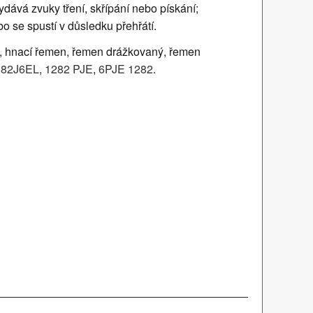
ává zvuky tření, skřípání nebo pískání;
bo se spustí v důsledku přehřátí.
 hnací řemen, řemen drážkovaný, řemen
282J6EL
,
1282 PJE
,
6PJE 1282
.