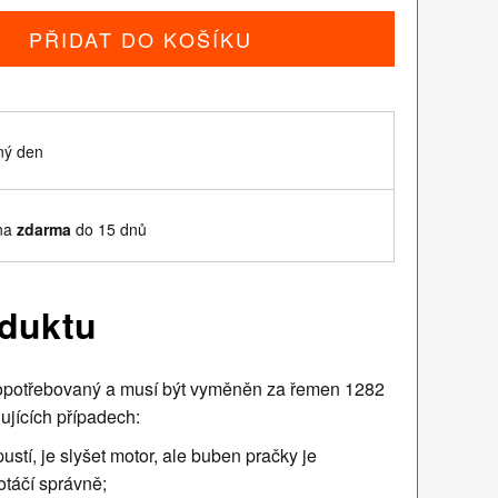
PŘIDAT DO KOŠÍKU
ný den
ěna
zdarma
do 15 dnů
oduktu
 opotřebovaný a musí být vyměněn za řemen 1282
jících případech:
stí, je slyšet motor, ale buben pračky je
táčí správně;