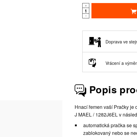
+
-
Doprava ve stej
Vrácení a vým
Popis pr
Hnací řemen vaší Pračky je
J MAEL / 1282J6EL v následu
automatická pračka se spu
zablokovaný nebo se neo