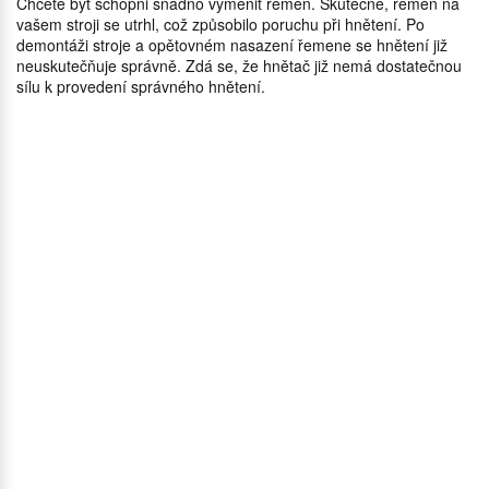
Chcete být schopni snadno vyměnit řemen. Skutečně, řemen na
vašem stroji se utrhl, což způsobilo poruchu při hnětení. Po
demontáži stroje a opětovném nasazení řemene se hnětení již
neuskutečňuje správně. Zdá se, že hnětač již nemá dostatečnou
sílu k provedení správného hnětení.