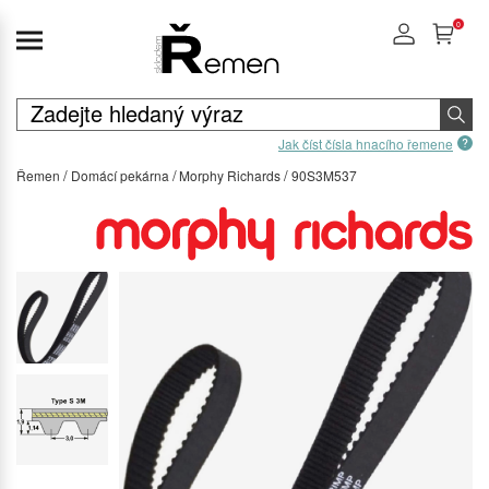
0
Jak číst čísla hnacího řemene
Řemen
Domácí pekárna
Morphy Richards
90S3M537