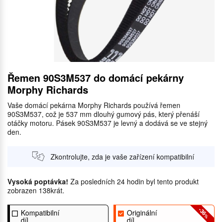
Řemen 90S3M537 do domácí pekárny
Morphy Richards
Vaše domácí pekárna Morphy Richards používá řemen
90S3M537, což je 537 mm dlouhý gumový pás, který přenáší
otáčky motoru. Pásek 90S3M537 je levný a dodává se ve stejný
den.
Zkontrolujte, zda je vaše zařízení kompatibilní
Vysoká poptávka!
Za posledních 24 hodin byl tento produkt
zobrazen 138krát.
-36
Kompatibilní
Originální
%
díl
díl