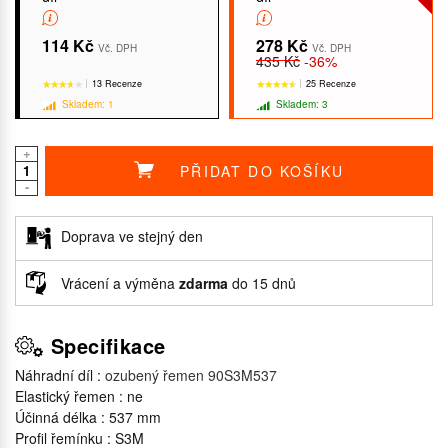
114 Kč
278 Kč
Vč. DPH
Vč. DPH
435 Kč
-36%
13 Recenze
25 Recenze
Skladem: 1
Skladem: 3
+
PŘIDAT DO KOŠÍKU
-
★★★★★
★★★★★
★★★★★
★★★★★
Doprava ve stejný den
Vrácení a výměna
zdarma
do 15 dnů
Specifikace
Náhradní díl :
ozubený řemen 90S3M537
Elastický řemen : ne
Účinná délka : 537 mm
Profil řemínku : S3M