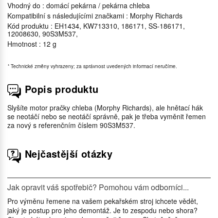
Vhodný do : domácí pekárna / pekárna chleba
Kompatibilní s následujícími značkami : Morphy Richards
Kód produktu : EH1434, KW713310, 186171, SS-186171,
12008630, 90S3M537,
Hmotnost : 12 g
*
Technické změny vyhrazeny; za správnost uvedených informací neručíme.
Popis produktu
Slyšíte motor pračky chleba (Morphy Richards), ale hnětací hák
se neotáčí nebo se neotáčí správně, pak je třeba vyměnit řemen
za nový s referenčním číslem 90S3M537.
Nejčastější otázky
Jak opravit váš spotřebič? Pomohou vám odborníci...
Pro výměnu řemene na vašem pekařském stroj ichcete vědět,
jaký je postup pro jeho demontáž. Je to zespodu nebo shora?