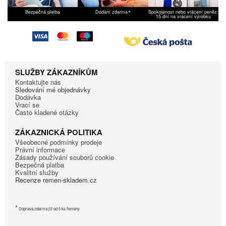
*
Bezpečná platba
Dodání zdarma
Spokojenost nebo vrácení peněz:
15 dní na vrácení výrobku
SLUŽBY ZÁKAZNÍKŮM
Kontaktujte nás
Sledování mé objednávky
Dodávka
Vrací se
Často kladené otázky
ZÁKAZNICKÁ POLITIKA
Všeobecné podmínky prodeje
Právní informace
Zásady používání souborů cookie
Bezpečná platba
Kvalitní služby
Recenze remen-skladem.cz
*
Doprava zdarma již od 5 ks řemeny