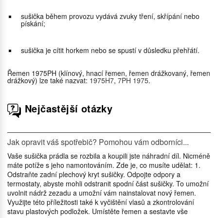
sušička během provozu vydává zvuky tření, skřípání nebo
pískání;
sušička je cítit horkem nebo se spustí v důsledku přehřátí.
Řemen 1975PH (klínový, hnací řemen, řemen drážkovaný, řemen
drážkový) lze také nazvat:
1975H7
,
7PH 1975
.
Nejčastější otázky
Jak opravit váš spotřebič? Pomohou vám odborníci...
Vaše sušička prádla se rozbila a koupili jste náhradní díl. Nicméně
máte potíže s jeho namontováním. Zde je, co musíte udělat: 1.
Odstraňte zadní plechový kryt sušičky. Odpojte odpory a
termostaty, abyste mohli odstranit spodní část sušičky. To umožní
uvolnit nádrž zezadu a umožní vám nainstalovat nový řemen.
Využijte této příležitosti také k vyčištění vlasů a zkontrolování
stavu plastových podložek. Umístěte řemen a sestavte vše