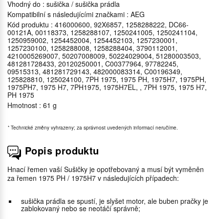
Vhodný do : sušička / sušička prádla
Kompatibilní s následujícími značkami : AEG
Kód produktu : 416000600, 92X6857, 1258288222, DC66-
00121A, 00118373, 1258288107, 1250241005, 1250241104,
1250959002, 1254452004, 1254452103, 1257230001,
1257230100, 1258288008, 1258288404, 3790112001,
4210005269007, 50207008009, 50224029004, 51280003503,
481281728433, 20120250001, C00377964, 97782245,
09515313, 481281729143, 482000083314, C00196349,
125828810, 125024100, 7PH 1975, 1975 PH, 1975H7, 1975PH,
1975PH7, 1975 H7, 7PH1975, 1975H7EL, , 7PH 1975, 1975 H7,
PH 1975
Hmotnost : 61 g
*
Technické změny vyhrazeny; za správnost uvedených informací neručíme.
Popis produktu
Hnací řemen vaší Sušičky je opotřebovaný a musí být vyměněn
za řemen 1975 PH / 1975H7 v následujících případech:
sušička prádla se spustí, je slyšet motor, ale buben pračky je
zablokovaný nebo se neotáčí správně;