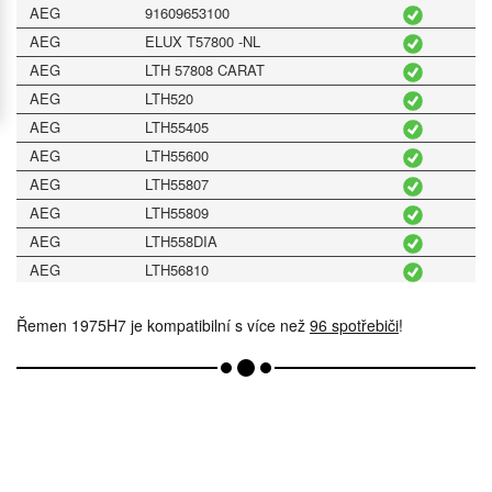
AEG
91609653100
AEG
ELUX T57800 -NL
AEG
LTH 57808 CARAT
AEG
LTH520
AEG
LTH55405
AEG
LTH55600
AEG
LTH55807
AEG
LTH55809
AEG
LTH558DIA
AEG
LTH56810
AEG
LTH57805
Řemen 1975H7 je kompatibilní s více než
96 spotřebiči
!
AEG
LTH57810
AEG
LTH57910
AEG
LTH58800
AEG
LTH58805
AEG
LTH58820
AEG
LTH7021TK