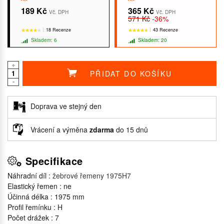
189 Kč
365 Kč
Vč. DPH
Vč. DPH
571 Kč
-36%
18 Recenze
43 Recenze
Skladem: 6
Skladem: 20
+
PŘIDAT DO KOŠÍKU
-
★★★★★
★★★★★
★★★★★
★★★★★
Doprava ve stejný den
Vrácení a výměna
zdarma
do 15 dnů
Specifikace
Náhradní díl :
žebrové řemeny 1975H7
Elastický řemen : ne
Účinná délka : 1975 mm
Profil řemínku : H
Počet drážek : 7