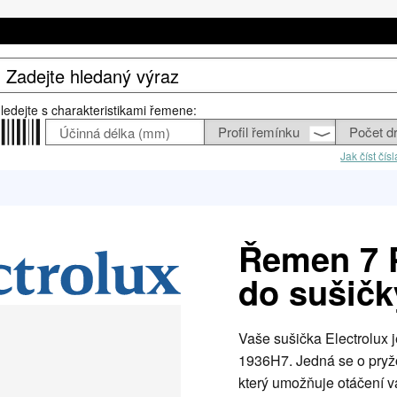
ledejte s charakteristikami řemene:
Jak číst čí
Řemen 7 
do sušičk
Vaše sušička Electrolux
1936H7. Jedná se o pryž
který umožňuje otáčení v