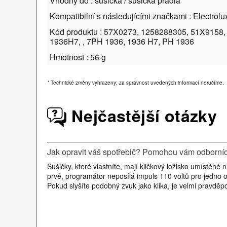
Vhodný do : sušička / sušička prádla
Kompatibilní s následujícími značkami : Electrolu
Kód produktu : 57X0273, 1258288305, 51X9158,
1936H7, , 7PH 1936, 1936 H7, PH 1936
Hmotnost : 56 g
*
Technické změny vyhrazeny; za správnost uvedených informací neručíme.
Nejčastější otázky
Jak opravit váš spotřebič? Pomohou vám odborníci
Sušičky, které vlastníte, mají kličkový ložisko umístěn
prvé, programátor neposílá impuls 110 voltů pro jedno o
Pokud slyšíte podobný zvuk jako klika, je velmi pravděp