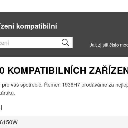
ízení kompatibilní
Jak zjistit číslo mo
 KOMPATIBILNÍCH ZAŘÍZEN
pro váš spotřebič. Řemen 1936H7 prodáváme za nejlepš
záruku.
l
96150W