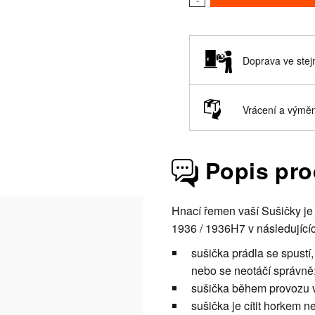
-
Doprava ve stej
Vrácení a vým
Popis pr
Hnací řemen vaší Sušičky j
1936 / 1936H7 v následující
sušička prádla se spustí,
nebo se neotáčí správně
sušička během provozu vy
sušička je cítit horkem n