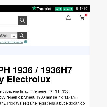
9.4
/
10
0
sla hnacího řemene
PH 1936 / 1936H7
y Electrolux
 je vybavena hnacím řemenem 7 PH 1936 /
ový řemen o průměru 1936 mm se 7 drážkami,
any. Prodává se za nejlepší cenu a bude dodán do