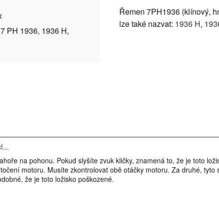
Řemen 7PH1936 (klínový, hn
x
lze také nazvat:
1936 H
,
193
 7 PH 1936, 1936 H,
...
é nahoře na pohonu. Pokud slyšíte zvuk kličky, znamená to, že je toto 
točení motoru. Musíte zkontrolovat obě otáčky motoru. Za druhé, tyto su
odobné, že je toto ložisko poškozené.