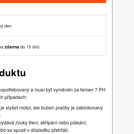
ný den
ěna
zdarma
do 15 dnů
oduktu
e opotřebovaný a musí být vyměněn za řemen 7 PH
ch případech:
 je slyšet motor, ale buben pračky je zablokovaný
;
dává zvuky tření, skřípání nebo pískání;
ebo se spustí v důsledku přehřátí.