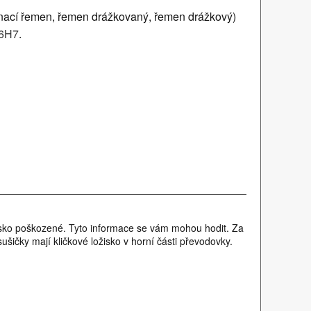
ací řemen, řemen drážkovaný, řemen drážkový)
6H7
.
ložisko poškozené. Tyto informace se vám mohou hodit. Za
šičky mají kličkové ložisko v horní části převodovky.