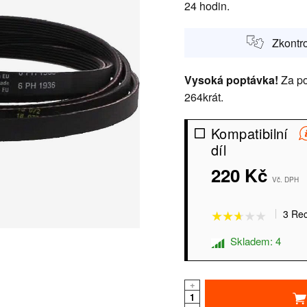
24 hodin.
Zkontro
Vysoká poptávka!
Za po
264krát.
Kompatibilní
díl
★★★★★
★★★★★
220 Kč
Vč. DPH
3 Re
Skladem: 4
+