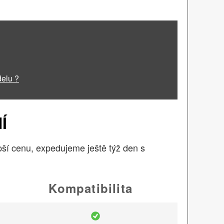
delu ?
Í
í cenu, expedujeme ještě týž den s
Kompatibilita